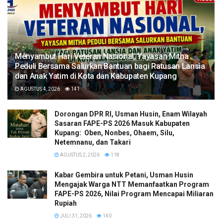
​Menyambut Hari Veteran Nasional, Yayasan Mitha
Peduli Bersama Salurkan Bantuan bagi Ratusan Lansia
dan Anak Yatim di Kota dan Kabupaten Kupang
AGUSTUS 4, 2026
141
Dorongan DPR RI, Usman Husin, Enam Wilayah
Sasaran FAPE-PS 2026 Masuk Kabupaten
Kupang: Oben, Nonbes, Ohaem, Silu,
Netemnanu, dan Takari
AGUSTUS 2, 2026
118
Kabar Gembira untuk Petani, Usman Husin
Mengajak Warga NTT Memanfaatkan Program
FAPE-PS 2026, Nilai Program Mencapai Miliaran
Rupiah
JULI 31, 2026
140