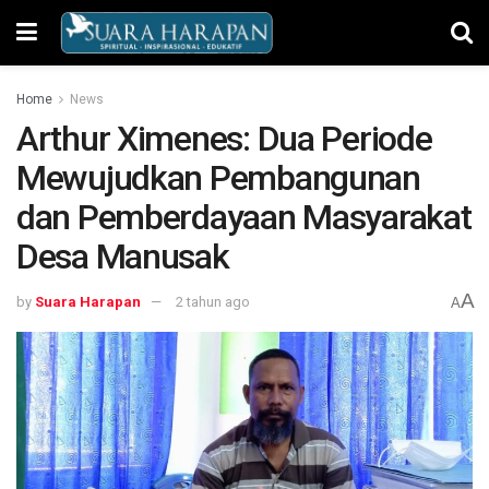
Home
News
Arthur Ximenes: Dua Periode
Mewujudkan Pembangunan
dan Pemberdayaan Masyarakat
Desa Manusak
A
by
Suara Harapan
2 tahun ago
A