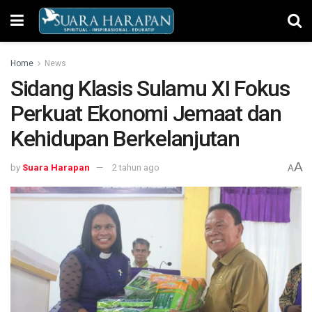
Home
News
Sidang Klasis Sulamu XI Fokus
Perkuat Ekonomi Jemaat dan
Kehidupan Berkelanjutan
A
by
Suara Harapan
2 tahun ago
A