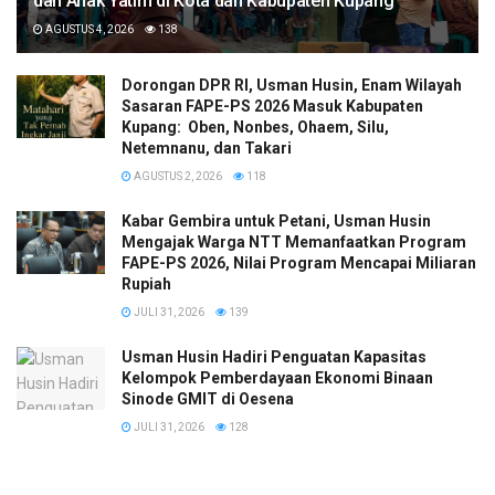
dan Anak Yatim di Kota dan Kabupaten Kupang
AGUSTUS 4, 2026
138
Dorongan DPR RI, Usman Husin, Enam Wilayah
Sasaran FAPE-PS 2026 Masuk Kabupaten
Kupang: Oben, Nonbes, Ohaem, Silu,
Netemnanu, dan Takari
AGUSTUS 2, 2026
118
Kabar Gembira untuk Petani, Usman Husin
Mengajak Warga NTT Memanfaatkan Program
FAPE-PS 2026, Nilai Program Mencapai Miliaran
Rupiah
JULI 31, 2026
139
​Usman Husin Hadiri Penguatan Kapasitas
Kelompok Pemberdayaan Ekonomi Binaan
Sinode GMIT di Oesena
JULI 31, 2026
128