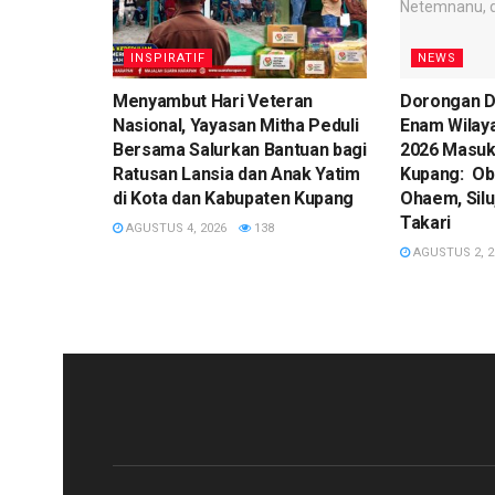
INSPIRATIF
NEWS
​Menyambut Hari Veteran
Dorongan D
Nasional, Yayasan Mitha Peduli
Enam Wilay
Bersama Salurkan Bantuan bagi
2026 Masuk
Ratusan Lansia dan Anak Yatim
Kupang: Ob
di Kota dan Kabupaten Kupang
Ohaem, Silu
Takari
AGUSTUS 4, 2026
138
AGUSTUS 2, 2