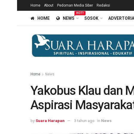
Home
About
Pedoman Media Siber
Redaksi
HOT!
HOME
NEWS
SOSOK
ADVERTORI
Home
News
Yakobus Klau dan M
Aspirasi Masyaraka
by
Suara Harapan
3 tahun ago
in
News