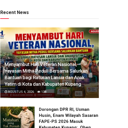
Recent News
​Menyambut Hari Veteran Nasional,
Yayasan Mitha Peduli Bersama Salurkan
Bantuan bagi Ratusan Lansia dan Anak
Yatim di Kota dan Kabupaten Kupang
AGUSTUS 4, 2026
138
Dorongan DPR RI, Usman
Husin, Enam Wilayah Sasaran
FAPE-PS 2026 Masuk
Kabupaten Kupang: Oben,