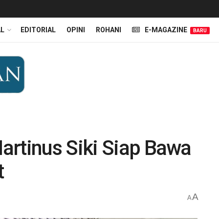
AL
EDITORIAL
OPINI
ROHANI
E-MAGAZINE
BARU
artinus Siki Siap Bawa
t
A
A