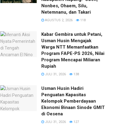
Nonbes, Ohaem, Silu,
Netemnanu, dan Takari
AGUSTUS 2, 2026
118
Kabar Gembira untuk Petani,
Usman Husin Mengajak
Warga NTT Memanfaatkan
Program FAPE-PS 2026, Nilai
Program Mencapai Miliaran
Rupiah
JULI 31, 2026
138
​Usman Husin Hadiri
Penguatan Kapasitas
Kelompok Pemberdayaan
Ekonomi Binaan Sinode GMIT
di Oesena
JULI 31, 2026
127