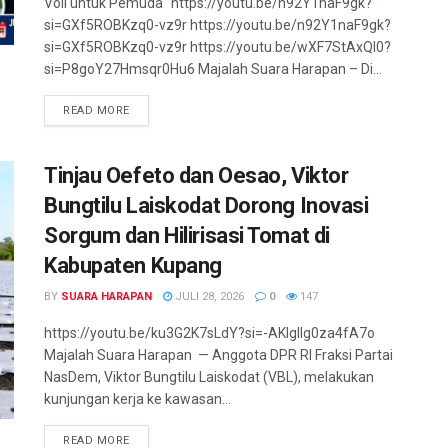
Voli untuk Pemuda" https://youtu.be/n92Y1naF9gk?
si=GXf5ROBKzq0-vz9r https://youtu.be/n92Y1naF9gk?
si=GXf5ROBKzq0-vz9r https://youtu.be/wXF7StAxQI0?
si=P8goY27Hmsqr0Hu6 Majalah Suara Harapan – Di...
READ MORE
Tinjau Oefeto dan Oesao, Viktor
Bungtilu Laiskodat Dorong Inovasi
Sorgum dan Hilirisasi Tomat di
Kabupaten Kupang
BY
SUARA HARAPAN
JULI 28, 2026
0
147
https://youtu.be/ku3G2K7sLdY?si=-AKlgllg0za4fA7o ​
Majalah Suara Harapan — Anggota DPR RI Fraksi Partai
NasDem, Viktor Bungtilu Laiskodat (VBL), melakukan
kunjungan kerja ke kawasan...
READ MORE