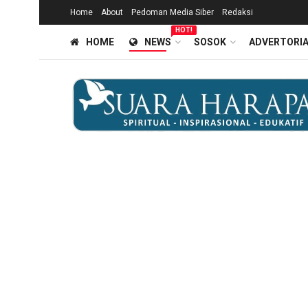
Home
About
Pedoman Media Siber
Redaksi
HOT!
HOME
NEWS
SOSOK
ADVERTORI