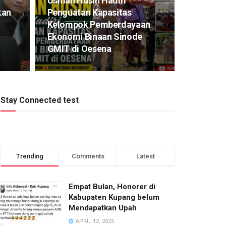
​Usman Husin Hadiri
kan
Penguatan Kapasitas
Kelompok Pemberdayaan
Ekonomi Binaan Sinode
GMIT di Oesena
Stay Connected test
Trending
Comments
Latest
Empat Bulan, Honorer di
Kabupaten Kupang belum
Mendapatkan Upah
APRIL 12, 2025