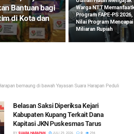
Usman Husin Mengajak
kan Bantuan bagi
Warga NTT Memanfaat
Program FAPE-PS 2026,
im di Kota dan
Nilai Program Mencapai
Miliaran Rupiah
arapan bernaung di bawah Yayasan Suara Harapan Peduli
Belasan Saksi Diperiksa Kejari
Kabupaten Kupang Terkait Dana
Kapitasi JKN Puskesmas Tarus
BY
SUARA HARAPAN
JULI 29, 2026
0
294