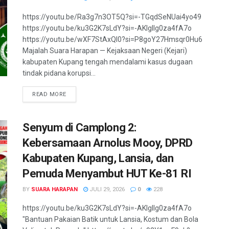
https://youtu.be/Ra3g7n3OT5Q?si=-TGqdSeNUai4yo49
https://youtu.be/ku3G2K7sLdY?si=-AKlgllg0za4fA7o ​
https://youtu.be/wXF7StAxQI0?si=P8goY27Hmsqr0Hu6
Majalah Suara Harapan — Kejaksaan Negeri (Kejari)
kabupaten Kupang tengah mendalami kasus dugaan
tindak pidana korupsi...
READ MORE
Senyum di Camplong 2:
Kebersamaan Arnolus Mooy, DPRD
Kabupaten Kupang, Lansia, dan
Pemuda Menyambut HUT Ke-81 RI
BY
SUARA HARAPAN
JULI 29, 2026
0
228
https://youtu.be/ku3G2K7sLdY?si=-AKlgllg0za4fA7o
"Bantuan Pakaian Batik untuk Lansia, Kostum dan Bola