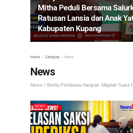
Mitha Peduli Bersama Salur
Ratusan Lansia dan Anak Yat
Kabupaten Kupang
Home
Category
News
News
News / Berita Pembawa Harapan. Majalah Suara H
NEWS