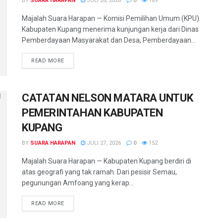
BY
SUARA HARAPAN
JULI 28, 2026
0
189
​Majalah Suara Harapan — Komisi Pemilihan Umum (KPU)
Kabupaten Kupang menerima kunjungan kerja dari Dinas
Pemberdayaan Masyarakat dan Desa, Pemberdayaan...
READ MORE
CATATAN NELSON MATARA UNTUK
PEMERINTAHAN KABUPATEN
KUPANG
BY
SUARA HARAPAN
JULI 27, 2026
0
152
​Majalah Suara Harapan — Kabupaten Kupang berdiri di
atas geografi yang tak ramah. Dari pesisir Semau,
pegunungan Amfoang yang kerap...
READ MORE