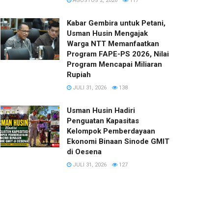
AGUSTUS 2, 2026
117
Kabar Gembira untuk Petani,
Usman Husin Mengajak
Warga NTT Memanfaatkan
Program FAPE-PS 2026, Nilai
Program Mencapai Miliaran
Rupiah
JULI 31, 2026
138
​Usman Husin Hadiri
Penguatan Kapasitas
Kelompok Pemberdayaan
Ekonomi Binaan Sinode GMIT
di Oesena
JULI 31, 2026
127