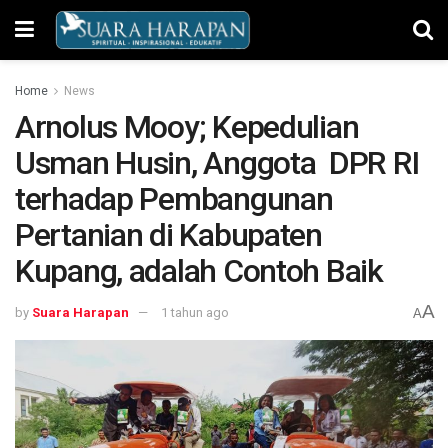
Home
News
Arnolus Mooy; Kepedulian
Usman Husin, Anggota DPR RI
terhadap Pembangunan
Pertanian di Kabupaten
Kupang, adalah Contoh Baik
A
by
Suara Harapan
1 tahun ago
A