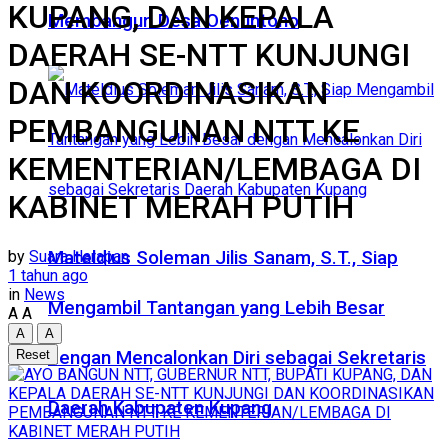
KUPANG, DAN KEPALA
Membangun Desa Oenuntono
DAERAH SE-NTT KUNJUNGI
DAN KOORDINASIKAN
PEMBANGUNAN NTT KE
KEMENTERIAN/LEMBAGA DI
KABINET MERAH PUTIH
by
Suara Harapan
Mateldius Soleman Jilis Sanam, S.T., Siap
1 tahun ago
in
News
Mengambil Tantangan yang Lebih Besar
A
A
A
A
Reset
dengan Mencalonkan Diri sebagai Sekretaris
Daerah Kabupaten Kupang