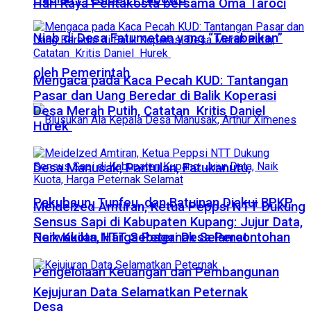
Hari Raya Pentakosta bersama Oma Taroci
Niab di Desa Fatumetan yang “Terabaikan”
oleh Pemerintah
Mengaca pada Kaca Pecah KUD: Tantangan
Pasar dan Uang Beredar di Balik Koperasi
Desa Merah Putih, Catatan Kritis Daniel
Hurek
Desa Manusak, Pantulan, Fatukanutu,
Pakubaun, Tunfeu, dan Batuinan Diakui BPKP
Meidelzed Amtiran, Ketua Peppsi NTT Dukung
Sensus Sapi di Kabupaten Kupang: Jujur Data,
Perwakilan NTT Sebagai Desa Percontohan
Naik Kuota, Harga Peternak Selamat
Pengelolaan Keuangan dan Pembangunan
Kejujuran Data Selamatkan Peternak
Desa