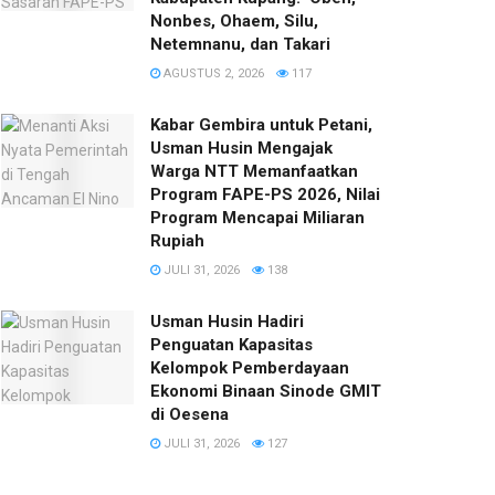
Nonbes, Ohaem, Silu,
Netemnanu, dan Takari
AGUSTUS 2, 2026
117
Kabar Gembira untuk Petani,
Usman Husin Mengajak
Warga NTT Memanfaatkan
Program FAPE-PS 2026, Nilai
Program Mencapai Miliaran
Rupiah
JULI 31, 2026
138
​Usman Husin Hadiri
Penguatan Kapasitas
Kelompok Pemberdayaan
Ekonomi Binaan Sinode GMIT
di Oesena
JULI 31, 2026
127