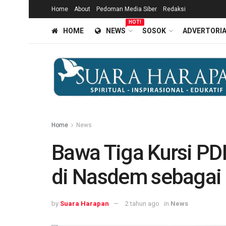
Home
About
Pedoman Media Siber
Redaksi
HOT!
HOME
NEWS
SOSOK
ADVERTORI
Home
News
Bawa Tiga Kursi PDI
di Nasdem sebagai 
by
Suara Harapan
2 tahun ago
in
News