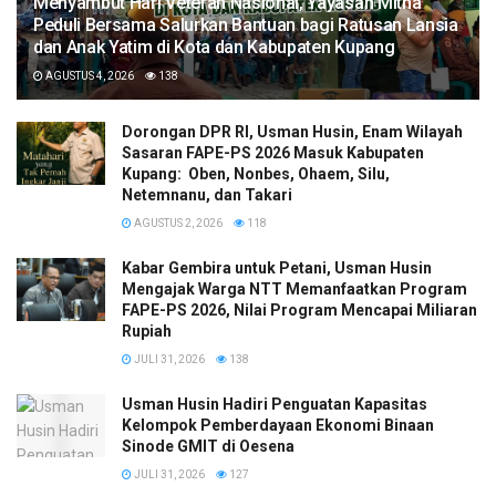
​Menyambut Hari Veteran Nasional, Yayasan Mitha
Peduli Bersama Salurkan Bantuan bagi Ratusan Lansia
dan Anak Yatim di Kota dan Kabupaten Kupang
AGUSTUS 4, 2026
138
Dorongan DPR RI, Usman Husin, Enam Wilayah
Sasaran FAPE-PS 2026 Masuk Kabupaten
Kupang: Oben, Nonbes, Ohaem, Silu,
Netemnanu, dan Takari
AGUSTUS 2, 2026
118
Kabar Gembira untuk Petani, Usman Husin
Mengajak Warga NTT Memanfaatkan Program
FAPE-PS 2026, Nilai Program Mencapai Miliaran
Rupiah
JULI 31, 2026
138
​Usman Husin Hadiri Penguatan Kapasitas
Kelompok Pemberdayaan Ekonomi Binaan
Sinode GMIT di Oesena
JULI 31, 2026
127