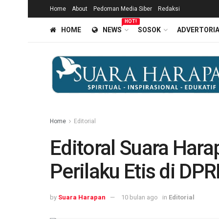
Home
About
Pedoman Media Siber
Redaksi
HOT!
HOME
NEWS
SOSOK
ADVERTORI
Home
Editorial
Editoral Suara Har
Perilaku Etis di D
by
Suara Harapan
10 bulan ago
in
Editorial