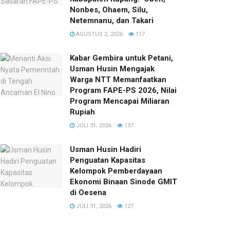
Nonbes, Ohaem, Silu,
Netemnanu, dan Takari
AGUSTUS 2, 2026
117
Kabar Gembira untuk Petani,
Usman Husin Mengajak
Warga NTT Memanfaatkan
Program FAPE-PS 2026, Nilai
Program Mencapai Miliaran
Rupiah
JULI 31, 2026
137
​Usman Husin Hadiri
Penguatan Kapasitas
Kelompok Pemberdayaan
Ekonomi Binaan Sinode GMIT
di Oesena
JULI 31, 2026
127