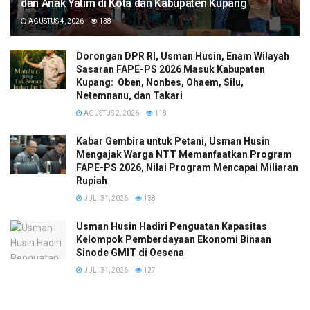
dan Anak Yatim di Kota dan Kabupaten Kupang
AGUSTUS 4, 2026
138
Dorongan DPR RI, Usman Husin, Enam Wilayah
Sasaran FAPE-PS 2026 Masuk Kabupaten
Kupang: Oben, Nonbes, Ohaem, Silu,
Netemnanu, dan Takari
AGUSTUS 2, 2026
118
Kabar Gembira untuk Petani, Usman Husin
Mengajak Warga NTT Memanfaatkan Program
FAPE-PS 2026, Nilai Program Mencapai Miliaran
Rupiah
JULI 31, 2026
138
​Usman Husin Hadiri Penguatan Kapasitas
Kelompok Pemberdayaan Ekonomi Binaan
Sinode GMIT di Oesena
JULI 31, 2026
127