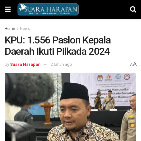
Home
News
KPU: 1.556 Paslon Kepala
Daerah Ikuti Pilkada 2024
A
by
Suara Harapan
2 tahun ago
A