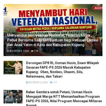
​Menyambut Hari Veteran Nasional, Yayasan Mitha
Peduli Bersama Salurkan Bantuan bagi Ratusan Lansia
dan Anak Yatim di Kota dan Kabupaten Kupang
AGUSTUS 4, 2026
114
Dorongan DPR RI, Usman Husin, Enam Wilayah
Sasaran FAPE-PS 2026 Masuk Kabupaten
Kupang: Oben, Nonbes, Ohaem, Silu,
Netemnanu, dan Takari
AGUSTUS 2, 2026
117
Kabar Gembira untuk Petani, Usman Husin
Mengajak Warga NTT Memanfaatkan Program
FAPE-PS 2026, Nilai Program Mencapai Miliaran
Rupiah