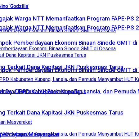
gajak Warga NTT Memanfaatkan Program FAPE-PS 202
gajak Warga NTT Memanfaatkan Program FAPE-PS 202
lompok Pemberdayaan Ekonomi Binaan Sinode GMIT di
ang Terkait Dana Kapitasi JKN Puskesmas Tarus
lompok Pemberdayaan Ekonomi Binaan Sinode GMIT di
Mooy, DPRD Kabupaten Kupang, Lansia, dan Pemuda
ang Terkait Dana Kapitasi JKN Puskesmas Tarus
epercayaan Masyarakat