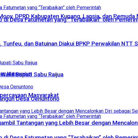
Mooy, DPRD Kabupaten Kupang, Lansia, dan Pemuda
 di Desa Fatumetan yang “Terabaikan” oleh Pemerin
n, Tunfeu, dan Batuinan Diakui BPKP Perwakilan NTT
 Wakil Bupati Sabu Raijua
epercayaan Masyarakat
bangun Desa Oenuntono
ngambil Tantangan yang Lebih Besar dengan Mencalon
 di Desa Fatumetan yang “Terabaikan” oleh Pemerin