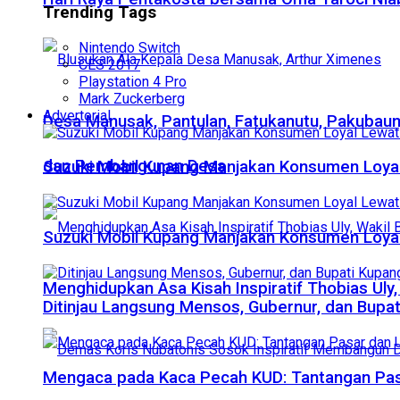
Trending Tags
Nintendo Switch
CES 2017
Playstation 4 Pro
Mark Zuckerberg
Advertorial
Desa Manusak, Pantulan, Fatukanutu, Pakubau
dan Pembangunan Desa
Suzuki Mobil Kupang Manjakan Konsumen Loya
Suzuki Mobil Kupang Manjakan Konsumen Loya
Menghidupkan Asa Kisah Inspiratif Thobias Uly,
Ditinjau Langsung Mensos, Gubernur, dan Bup
Mengaca pada Kaca Pecah KUD: Tantangan Pasar