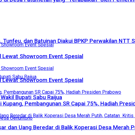
n, Tunfeu, dan Batuinan Diakui BPKP Perwakilan NTT
l Lewat Showroom Event Spesial
l Lewat Showroom Event Spesial
 Wakil Bupati Sabu Raijua
ati Kupang, Pembangunan SR Capai 75%, Hadiah Pres
 dan Uang Beredar di Balik Koperasi Desa Merah Put