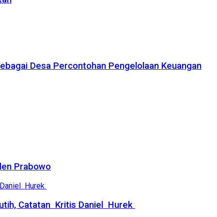
 Sebagai Desa Percontohan Pengelolaan Keuangan
iden Prabowo
ih, Catatan Kritis Daniel Hurek