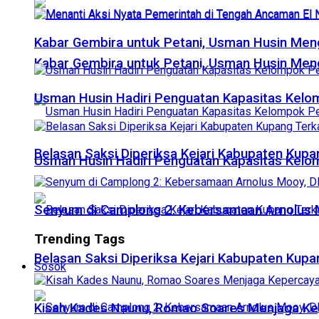
Kabar Gembira untuk Petani, Usman Husin Men
Kabar Gembira untuk Petani, Usman Husin Men
​Usman Husin Hadiri Penguatan Kapasitas Ke
Belasan Saksi Diperiksa Kejari Kabupaten Kup
​Usman Husin Hadiri Penguatan Kapasitas Ke
Senyum di Camplong 2: Kebersamaan Arnolus 
Trending Tags
Belasan Saksi Diperiksa Kejari Kabupaten Kup
Sosok
Kisah Kades Naunu, Romao Soares Menjaga K