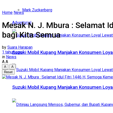
Mark Zuckerberg
Home
News
Advertorial
Mesak N. J. Mbura : Selamat 
bagi Kita Semua
by
Suara Harapan
1 tahun ago
Suzuki Mobil Kupang Manjakan Konsumen Loya
in
News
A
A
A
A
Reset
Suzuki Mobil Kupang Manjakan Konsumen Loya