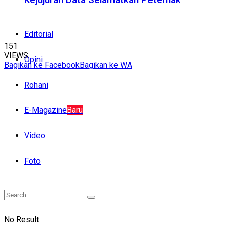
Editorial
151
VIEWS
Opini
Bagikan ke Facebook
Bagikan ke WA
Rohani
E-Magazine
Baru
Video
Foto
No Result