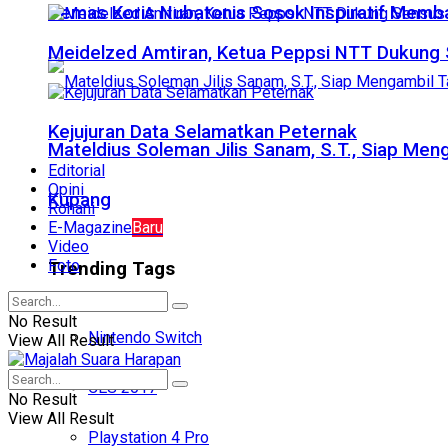
Demas Koris Nubatonis Sosok Inspiratif Mem
Meidelzed Amtiran, Ketua Peppsi NTT Dukung S
Kejujuran Data Selamatkan Peternak
Mateldius Soleman Jilis Sanam, S.T., Siap Me
Editorial
Opini
Kupang
Rohani
E-Magazine
Baru
Video
Foto
Trending Tags
No Result
Nintendo Switch
View All Result
CES 2017
No Result
View All Result
Playstation 4 Pro