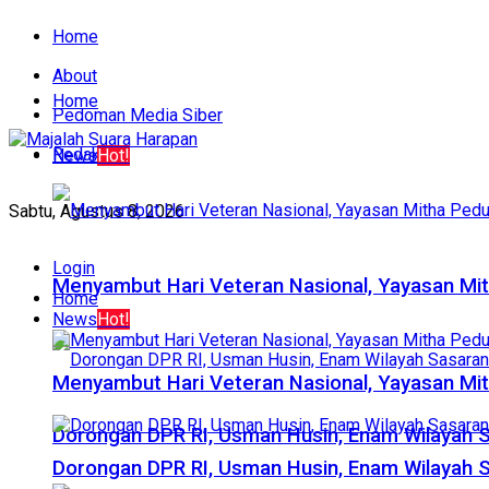
Home
About
Home
Pedoman Media Siber
Redaksi
News
Hot!
Sabtu, Agustus 8, 2026
Login
​Menyambut Hari Veteran Nasional, Yayasan Mi
Home
News
Hot!
​Menyambut Hari Veteran Nasional, Yayasan Mi
Dorongan DPR RI, Usman Husin, Enam Wilayah 
Dorongan DPR RI, Usman Husin, Enam Wilayah 