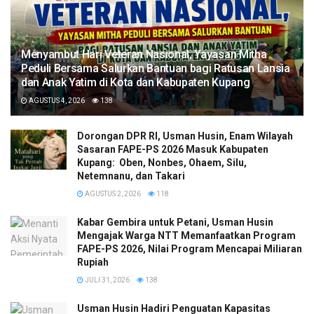
​Menyambut Hari Veteran Nasional, Yayasan Mitha
Peduli Bersama Salurkan Bantuan bagi Ratusan Lansia
dan Anak Yatim di Kota dan Kabupaten Kupang
AGUSTUS 4, 2026
138
Dorongan DPR RI, Usman Husin, Enam Wilayah
Sasaran FAPE-PS 2026 Masuk Kabupaten
Kupang: Oben, Nonbes, Ohaem, Silu,
Netemnanu, dan Takari
AGUSTUS 2, 2026
118
Kabar Gembira untuk Petani, Usman Husin
Mengajak Warga NTT Memanfaatkan Program
FAPE-PS 2026, Nilai Program Mencapai Miliaran
Rupiah
JULI 31, 2026
138
​Usman Husin Hadiri Penguatan Kapasitas