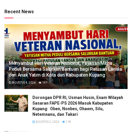
Recent News
​Menyambut Hari Veteran Nasional, Yayasan Mitha
Peduli Bersama Salurkan Bantuan bagi Ratusan Lansia
dan Anak Yatim di Kota dan Kabupaten Kupang
AGUSTUS 4, 2026
141
Dorongan DPR RI, Usman Husin, Enam Wilayah
Sasaran FAPE-PS 2026 Masuk Kabupaten
Kupang: Oben, Nonbes, Ohaem, Silu,
Netemnanu, dan Takari
AGUSTUS 2, 2026
118