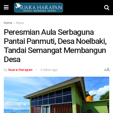
Home
News
Peresmian Aula Serbaguna
Pantai Panmuti, Desa Noelbaki,
Tandai Semangat Membangun
Desa
A
by
Suara Harapan
2 tahun ago
A