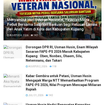
​Menyambut Hari Veteran Nasional, Yayasan Mitha
Peduli Bersama Salurkan Bantuan bagi Ratusan Lansia
dan Anak Yatim di Kota dan Kabupaten Kupang
AGUSTUS 4, 2026
142
Dorongan DPR RI, Usman Husin, Enam Wilayah
Sasaran FAPE-PS 2026 Masuk Kabupaten
Kupang: Oben, Nonbes, Ohaem, Silu,
Netemnanu, dan Takari
AGUSTUS 2, 2026
118
Kabar Gembira untuk Petani, Usman Husin
Mengajak Warga NTT Memanfaatkan Program
FAPE-PS 2026, Nilai Program Mencapai Miliaran
Rupiah
JULI 31, 2026
140
​Usman Husin Hadiri Penguatan Kapasitas