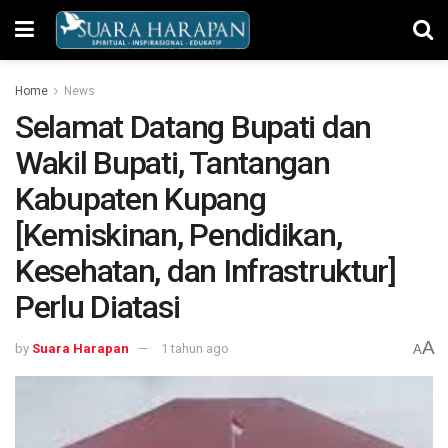
Home
News
Selamat Datang Bupati dan
Wakil Bupati, Tantangan
Kabupaten Kupang
[Kemiskinan, Pendidikan,
Kesehatan, dan Infrastruktur]
Perlu Diatasi
A
by
Suara Harapan
1 tahun ago
A