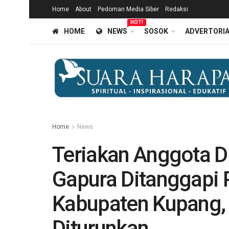
Home
About
Pedoman Media Siber
Redaksi
HOT!
HOME
NEWS
SOSOK
ADVERTORI
Home
News
Teriakan Anggota D
Gapura Ditanggapi 
Kabupaten Kupang, 
Diturunkan