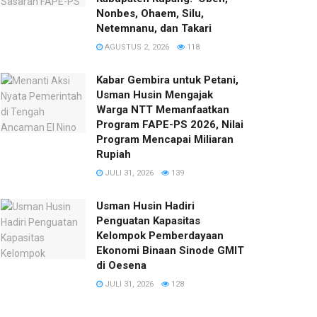
Nonbes, Ohaem, Silu,
Netemnanu, dan Takari
AGUSTUS 2, 2026
118
Kabar Gembira untuk Petani,
Usman Husin Mengajak
Warga NTT Memanfaatkan
Program FAPE-PS 2026, Nilai
Program Mencapai Miliaran
Rupiah
JULI 31, 2026
139
​Usman Husin Hadiri
Penguatan Kapasitas
Kelompok Pemberdayaan
Ekonomi Binaan Sinode GMIT
di Oesena
JULI 31, 2026
128