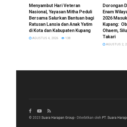
​Menyambut Hari Veteran
Dorongan D
Nasional, Yayasan Mitha Peduli
Enam Wilay
Bersama Salurkan Bantuan bagi
2026 Masuk
Ratusan Lansia dan Anak Yatim
Kupang: Ob
di Kota dan Kabupaten Kupang
Ohaem, Silu
Takari
AGUSTUS 4, 2026
138
AGUSTUS 2, 2
© 2023
Suara Harapan Group
- Diterbitkan oleh
PT. Suara Hara