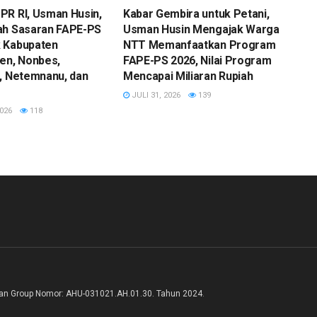
PR RI, Usman Husin,
Kabar Gembira untuk Petani,
ah Sasaran FAPE-PS
Usman Husin Mengajak Warga
 Kabupaten
NTT Memanfaatkan Program
en, Nonbes,
FAPE-PS 2026, Nilai Program
, Netemnanu, dan
Mencapai Miliaran Rupiah
JULI 31, 2026
139
026
118
pan Group Nomor: AHU-031021.AH.01.30. Tahun 2024
.