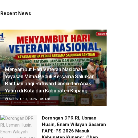
Recent News
​Menyambut Hari Veteran Nasional,
Yayasan Mitha Peduli Bersama Salurkan
Bantuan bagi Ratusan Lansia dan Anak
Yatim di Kota dan Kabupaten Kupang
AGUSTUS 4, 2026
138
Dorongan DPR RI, Usman
Husin, Enam Wilayah Sasaran
FAPE-PS 2026 Masuk
Kabupaten Kupang: Oben,