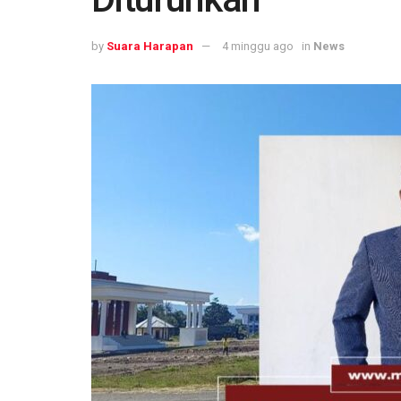
by
Suara Harapan
4 minggu ago
in
News