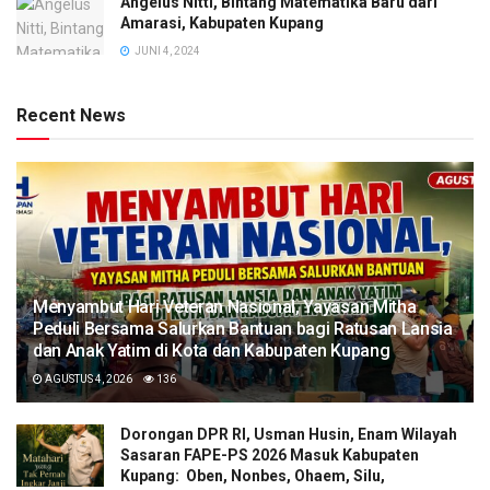
Angelus Nitti, Bintang Matematika Baru dari
Amarasi, Kabupaten Kupang
JUNI 4, 2024
Recent News
​Menyambut Hari Veteran Nasional, Yayasan Mitha
Peduli Bersama Salurkan Bantuan bagi Ratusan Lansia
dan Anak Yatim di Kota dan Kabupaten Kupang
AGUSTUS 4, 2026
136
Dorongan DPR RI, Usman Husin, Enam Wilayah
Sasaran FAPE-PS 2026 Masuk Kabupaten
Kupang: Oben, Nonbes, Ohaem, Silu,