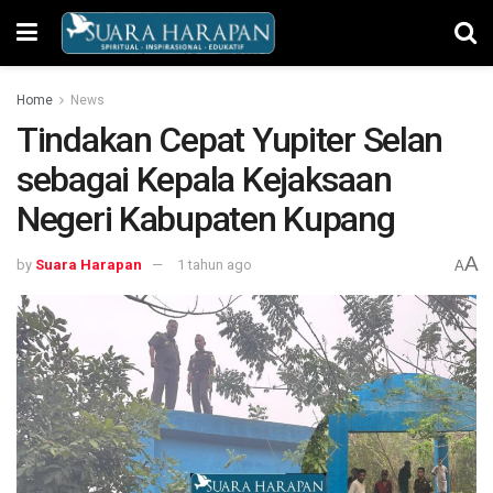
Home
News
Tindakan Cepat Yupiter Selan
sebagai Kepala Kejaksaan
Negeri Kabupaten Kupang
A
by
Suara Harapan
1 tahun ago
A