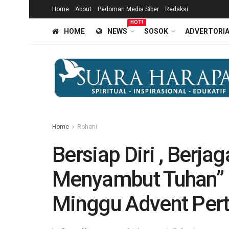
Home
About
Pedoman Media Siber
Redaksi
HOT!
HOME
NEWS
SOSOK
ADVERTORI
Home
Rohani
Bersiap Diri , Berja
Menyambut Tuhan” 
Minggu Advent Per