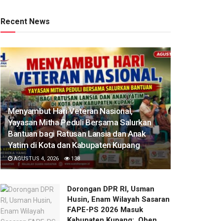
Recent News
​Menyambut Hari Veteran Nasional,
Yayasan Mitha Peduli Bersama Salurkan
Bantuan bagi Ratusan Lansia dan Anak
Yatim di Kota dan Kabupaten Kupang
AGUSTUS 4, 2026
138
Dorongan DPR RI, Usman
Husin, Enam Wilayah Sasaran
FAPE-PS 2026 Masuk
Kabupaten Kupang: Oben,