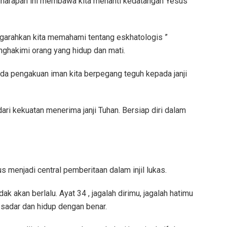
gharapan ini membawa kita menanti kedatangan Yesus
ngarahkan kita memahami tentang eskhatologis ”
nghakimi orang yang hidup dan mati.
da pengakuan iman kita berpegang teguh kepada janji
dari kekuatan menerima janji Tuhan. Bersiap diri dalam
s menjadi central pemberitaan dalam injil lukas.
ak akan berlalu. Ayat 34 , jagalah dirimu, jagalah hatimu
 sadar dan hidup dengan benar.