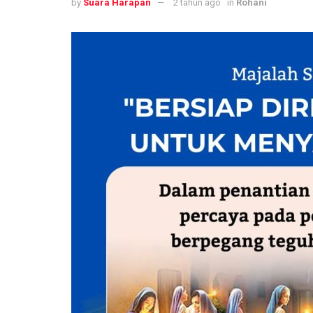
by
Suara Harapan
2 tahun ago
in
Rohani