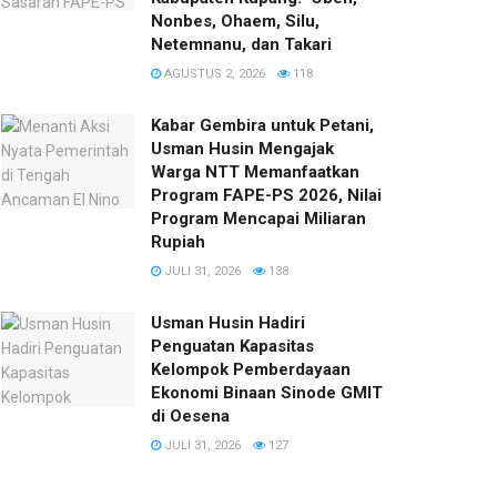
Nonbes, Ohaem, Silu,
Netemnanu, dan Takari
AGUSTUS 2, 2026
118
Kabar Gembira untuk Petani,
Usman Husin Mengajak
Warga NTT Memanfaatkan
Program FAPE-PS 2026, Nilai
Program Mencapai Miliaran
Rupiah
JULI 31, 2026
138
​Usman Husin Hadiri
Penguatan Kapasitas
Kelompok Pemberdayaan
Ekonomi Binaan Sinode GMIT
di Oesena
JULI 31, 2026
127