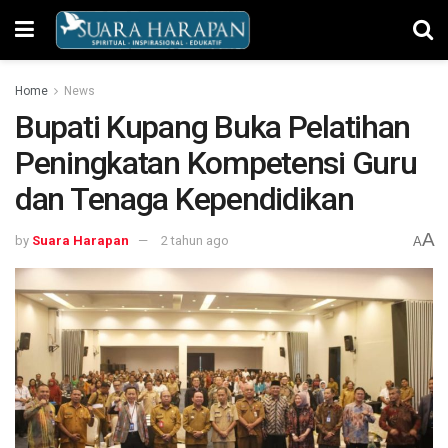
Home
News
Bupati Kupang Buka Pelatihan
Peningkatan Kompetensi Guru
dan Tenaga Kependidikan
A
by
Suara Harapan
2 tahun ago
A