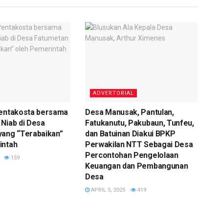
ADVERTORIAL
Pentakosta bersama
Desa Manusak, Pantulan,
Niab di Desa
Fatukanutu, Pakubaun, Tunfeu,
yang “Terabaikan”
dan Batuinan Diakui BPKP
intah
Perwakilan NTT Sebagai Desa
Percontohan Pengelolaan
159
Keuangan dan Pembangunan
Desa
APRIL 5, 2025
419