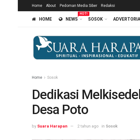
Home
About
Pedoman Media Siber
Redaksi
HOT!
HOME
NEWS
SOSOK
ADVERTORI
Home
Sosok
Dedikasi Melkised
Desa Poto
by
Suara Harapan
2 tahun ago
in
Sosok