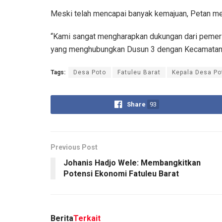
Meski telah mencapai banyak kemajuan, Petan me
“Kami sangat mengharapkan dukungan dari pemeri
yang menghubungkan Dusun 3 dengan Kecamatan S
Tags:
Desa Poto
Fatuleu Barat
Kepala Desa Po
Share
93
Previous Post
Johanis Hadjo Wele: Membangkitkan
Potensi Ekonomi Fatuleu Barat
Berita
Terkait