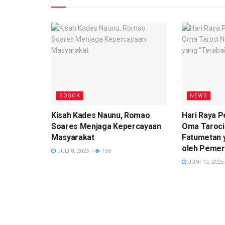
SOSOK
NEWS
Kisah Kades Naunu, Romao
Hari Raya 
Soares Menjaga Kepercayaan
Oma Taroci 
Masyarakat
Fatumetan 
oleh Pemer
JULI 8, 2025
158
JUNI 10, 2025