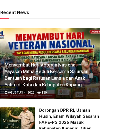
Recent News
​Menyambut Hari Veteran Nasional,
Yayasan Mitha Peduli Bersama Salurkan
Bantuan bagi Ratusan Lansia dan Anak
Yatim di Kota dan Kabupaten Kupang
AGUSTUS 4, 2026
139
Dorongan DPR RI, Usman
Husin, Enam Wilayah Sasaran
FAPE-PS 2026 Masuk
Kabupaten Kupang: Oben,