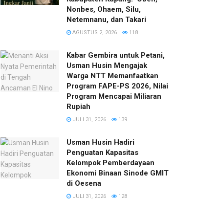
Nonbes, Ohaem, Silu,
Netemnanu, dan Takari
AGUSTUS 2, 2026
118
Kabar Gembira untuk Petani,
Usman Husin Mengajak
Warga NTT Memanfaatkan
Program FAPE-PS 2026, Nilai
Program Mencapai Miliaran
Rupiah
JULI 31, 2026
139
​Usman Husin Hadiri
Penguatan Kapasitas
Kelompok Pemberdayaan
Ekonomi Binaan Sinode GMIT
di Oesena
JULI 31, 2026
128