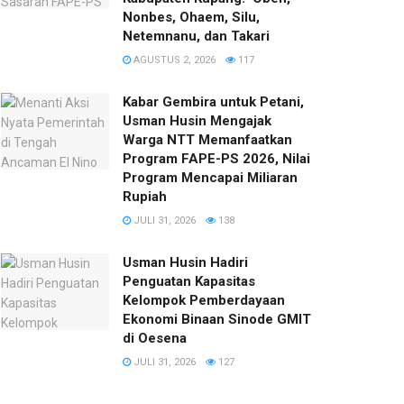
Nonbes, Ohaem, Silu,
Netemnanu, dan Takari
AGUSTUS 2, 2026
117
Kabar Gembira untuk Petani,
Usman Husin Mengajak
Warga NTT Memanfaatkan
Program FAPE-PS 2026, Nilai
Program Mencapai Miliaran
Rupiah
JULI 31, 2026
138
​Usman Husin Hadiri
Penguatan Kapasitas
Kelompok Pemberdayaan
Ekonomi Binaan Sinode GMIT
di Oesena
JULI 31, 2026
127