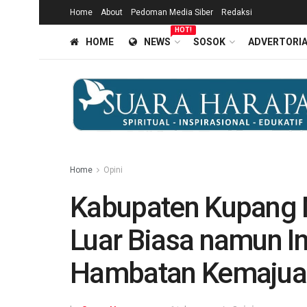
Home
About
Pedoman Media Siber
Redaksi
HOT!
HOME
NEWS
SOSOK
ADVERTORI
Home
Opini
Kabupaten Kupang M
Luar Biasa namun In
Hambatan Kemajua