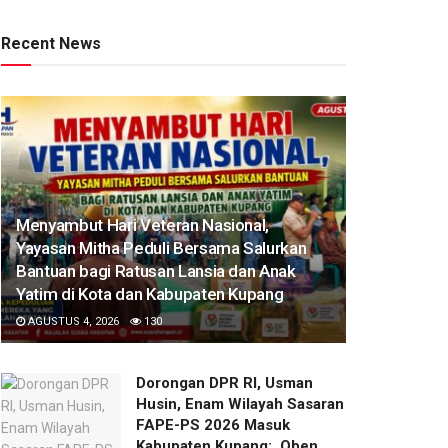
Recent News
​Menyambut Hari Veteran Nasional,
Yayasan Mitha Peduli Bersama Salurkan
Bantuan bagi Ratusan Lansia dan Anak
Yatim di Kota dan Kabupaten Kupang
AGUSTUS 4, 2026
130
Dorongan DPR RI, Usman
Husin, Enam Wilayah Sasaran
FAPE-PS 2026 Masuk
Kabupaten Kupang: Oben,