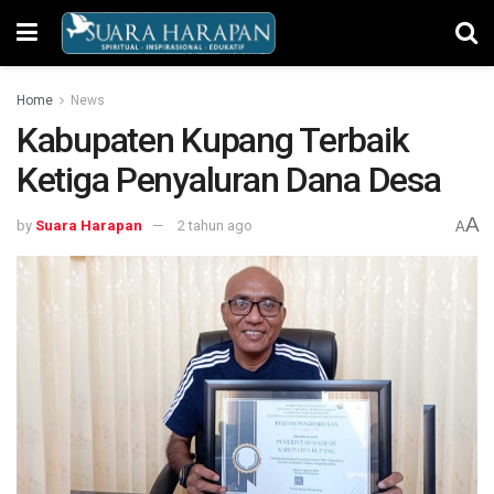
Home
News
Kabupaten Kupang Terbaik
Ketiga Penyaluran Dana Desa
A
by
Suara Harapan
2 tahun ago
A