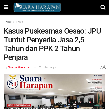
Home
News
​Kasus Puskesmas Oesao: JPU
Tuntut Penyedia Jasa 2,5
Tahun dan PPK 2 Tahun
Penjara
A
by
Suara Harapan
2 bulan ago
A