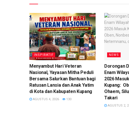
INSPIRATIF
NEWS
​Menyambut Hari Veteran
Dorongan D
Nasional, Yayasan Mitha Peduli
Enam Wilay
Bersama Salurkan Bantuan bagi
2026 Masuk
Ratusan Lansia dan Anak Yatim
Kupang: Ob
di Kota dan Kabupaten Kupang
Ohaem, Silu
Takari
AGUSTUS 4, 2026
130
AGUSTUS 2, 2