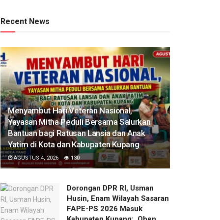
Recent News
​Menyambut Hari Veteran Nasional,
Yayasan Mitha Peduli Bersama Salurkan
Bantuan bagi Ratusan Lansia dan Anak
Yatim di Kota dan Kabupaten Kupang
AGUSTUS 4, 2026
130
Dorongan DPR RI, Usman
Husin, Enam Wilayah Sasaran
FAPE-PS 2026 Masuk
Kabupaten Kupang: Oben,