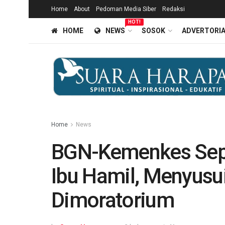
Home
About
Pedoman Media Siber
Redaksi
HOT!
HOME
NEWS
SOSOK
ADVERTORI
Home
News
BGN-Kemenkes Sep
Ibu Hamil, Menyusui
Dimoratorium