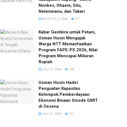
Nonbes, Ohaem, Silu,
Netemnanu, dan Takari
AGUSTUS 2, 2026
117
Kabar Gembira untuk Petani,
Usman Husin Mengajak
Warga NTT Memanfaatkan
Program FAPE-PS 2026, Nilai
Program Mencapai Miliaran
Rupiah
JULI 31, 2026
138
​Usman Husin Hadiri
Penguatan Kapasitas
Kelompok Pemberdayaan
Ekonomi Binaan Sinode GMIT
di Oesena
JULI 31, 2026
127