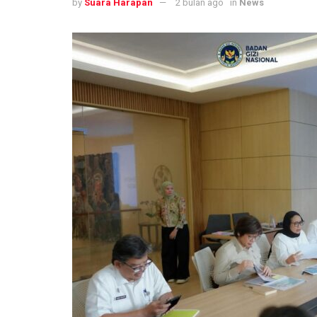
by
Suara Harapan
2 bulan ago
in
News