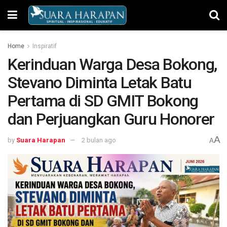
Home
Inspiratif
Kerinduan Warga Desa Bokong,
Stevano Diminta Letak Batu
Pertama di SD GMIT Bokong
dan Perjuangkan Guru Honorer
A
by
Suara Harapan
2 bulan ago
A