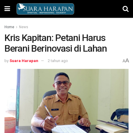
Home
News
Kris Kapitan: Petani Harus
Berani Berinovasi di Lahan
A
by
Suara Harapan
2 tahun ago
A