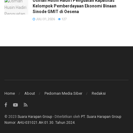
​Usman Husin Hadiri Penguatan Kapasitas
Kelompok Pemberdayaan Ekonomi Binaan
Sinode GMIT di Oesena
JULI 31, 2026
127
Home
About
Pedoman Media Siber
Redaksi
© 2023
Suara Harapan Group
- Diterbitkan oleh
PT. Suara Harapan Group
Nomor: AHU-031021.AH.01.30. Tahun 2024
.