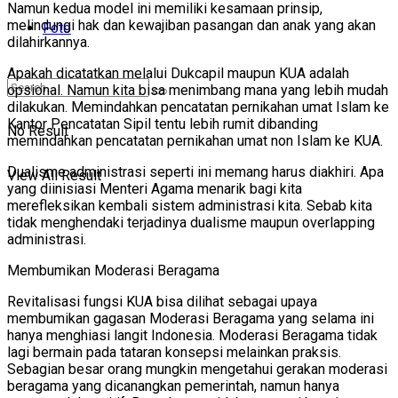
Namun kedua model ini memiliki kesamaan prinsip,
melindungi hak dan kewajiban pasangan dan anak yang akan
Foto
dilahirkannya.
Apakah dicatatkan melalui Dukcapil maupun KUA adalah
opsional. Namun kita bisa menimbang mana yang lebih mudah
dilakukan. Memindahkan pencatatan pernikahan umat Islam ke
Kantor Pencatatan Sipil tentu lebih rumit dibanding
No Result
memindahkan pencatatan pernikahan umat non Islam ke KUA.
Dualisme administrasi seperti ini memang harus diakhiri. Apa
View All Result
yang diinisiasi Menteri Agama menarik bagi kita
merefleksikan kembali sistem administrasi kita. Sebab kita
tidak menghendaki terjadinya dualisme maupun overlapping
administrasi.
Membumikan Moderasi Beragama
Revitalisasi fungsi KUA bisa dilihat sebagai upaya
membumikan gagasan Moderasi Beragama yang selama ini
hanya menghiasi langit Indonesia. Moderasi Beragama tidak
lagi bermain pada tataran konsepsi melainkan praksis.
Sebagian besar orang mungkin mengetahui gerakan moderasi
beragama yang dicanangkan pemerintah, namun hanya