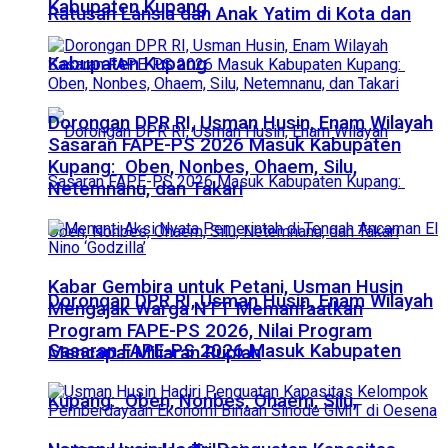
Kabupaten Kupang
Ratusan Lansia dan Anak Yatim di Kota dan
Kabupaten Kupang
Dorongan DPR RI, Usman Husin, Enam Wilayah
Sasaran FAPE-PS 2026 Masuk Kabupaten
Kupang: Oben, Nonbes, Ohaem, Silu,
Netemnanu, dan Takari
Kabar Gembira untuk Petani, Usman Husin
Dorongan DPR RI, Usman Husin, Enam Wilayah
Mengajak Warga NTT Memanfaatkan
Program FAPE-PS 2026, Nilai Program
Sasaran FAPE-PS 2026 Masuk Kabupaten
Mencapai Miliaran Rupiah
Kupang: Oben, Nonbes, Ohaem, Silu,