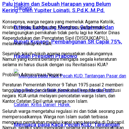
Palu Hakim dan Sebuah Harapan yang Belum
Kering | oleh Yupiter Loinati, S.Pd.K.,M.Pd.
Konsepnya, warga negara yang memeluk Agama Katolik,
Ditinjau Langsung Mensos, Gubernur, dan
Kristen, Hindu, Buddha, dan Khonghucu yang hendak
melangsungkan pernikahan tidak perlu lagi ke Kantor Dinas
Kependudukan dan Pencatatan Sipil (DISDUKCAPIL),
Bupati Kupang, Pembangunan SR Capai 75%,
melainkan cukup ke KUA.
Sejumlah tokoh-tokoh agama menyatakan dukungannya.
Hadiah Presiden Prabowo
Namun yang kontra bertanya mengapa segala keteraturan
selama ini harus diusik dengan isu Revitalisasi KUA?
Problem Administrasi Negara
Peraturan Pemerintah Nomor 9 Tahun 1975 pasal 2 memberi
tanggung jawab pencatatan pernikahan kepada dua institusi
negara. KUA untuk melayani pencatatan warga Islam, dan
Kantor Catatan Sipil untuk warga non Islam.
Seluruh warga mengetahui regulasi ini dan tidak seorang pun
mempersoalkannya. Warga non Islam sudah terbiasa
mengurus pernikahan melalui kanal yang tersedia di Dukcapil.
Mengaca pada Kaca Pecah KUD: Tantangan
Namun, sedikit yang menyadari selama ini kita mempraktikan