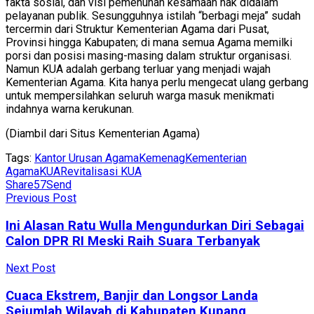
fakta sosial, dan visi pemenuhan kesamaan hak didalam
pelayanan publik. Sesungguhnya istilah “berbagi meja” sudah
tercermin dari Struktur Kementerian Agama dari Pusat,
Provinsi hingga Kabupaten; di mana semua Agama memilki
porsi dan posisi masing-masing dalam struktur organisasi.
Namun KUA adalah gerbang terluar yang menjadi wajah
Kementerian Agama. Kita hanya perlu mengecat ulang gerbang
untuk mempersilahkan seluruh warga masuk menikmati
indahnya warna kerukunan.
(Diambil dari Situs Kementerian Agama)
Tags:
Kantor Urusan Agama
Kemenag
Kementerian
Agama
KUA
Revitalisasi KUA
Share
57
Send
Previous Post
Ini Alasan Ratu Wulla Mengundurkan Diri Sebagai
Calon DPR RI Meski Raih Suara Terbanyak
Next Post
Cuaca Ekstrem, Banjir dan Longsor Landa
Sejumlah Wilayah di Kabupaten Kupang