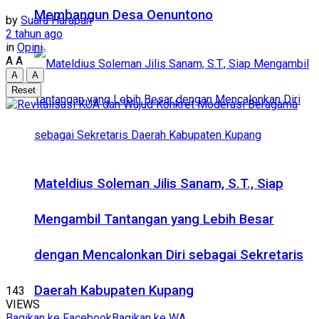
Membangun Desa Oenuntono
by
Suara Harapan
2 tahun ago
in
Opini
A
A
A
A
Reset
Mateldius Soleman Jilis Sanam, S.T., Siap
Mengambil Tantangan yang Lebih Besar
dengan Mencalonkan Diri sebagai Sekretaris
Daerah Kabupaten Kupang
143
VIEWS
Bagikan ke Facebook
Bagikan ke WA