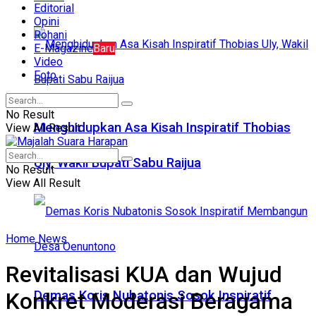
Editorial
Opini
Rohani
E-Magazine
Baru
Video
Foto
No Result
Menghidupkan Asa Kisah Inspiratif Thobias
View All Result
Uly, Wakil Bupati Sabu Raijua
No Result
View All Result
Home
News
Revitalisasi KUA dan Wujud
Konkret Moderasi Beragama
Demas Koris Nubatonis Sosok Inspiratif