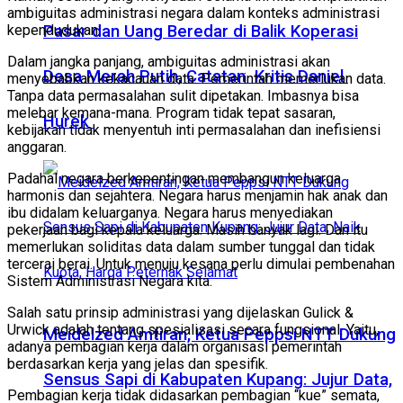
ambiguitas administrasi negara dalam konteks administrasi
Pasar dan Uang Beredar di Balik Koperasi
kependudukan.
Dalam jangka panjang, ambiguitas administrasi akan
Desa Merah Putih, Catatan Kritis Daniel
menyebabkan kekacauan data. Pemerintah memerlukan data.
Tanpa data permasalahan sulit dipetakan. Imbasnya bisa
melebar kemana-mana. Program tidak tepat sasaran,
Hurek
kebijakan tidak menyentuh inti permasalahan dan inefisiensi
anggaran.
Padahal negara berkepentingan membangun keluarga
harmonis dan sejahtera. Negara harus menjamin hak anak dan
ibu didalam keluarganya. Negara harus menyediakan
pekerjaan bagi kepala keluarga. Masih banyak lagi. Dan itu
memerlukan soliditas data dalam sumber tunggal dan tidak
tercerai berai. Untuk menuju kesana perlu dimulai pembenahan
Sistem Administrasi Negara kita.
Salah satu prinsip administrasi yang dijelaskan Gulick &
Urwick adalah tentang spesialisasi secara fungsional. Yaitu,
Meidelzed Amtiran, Ketua Peppsi NTT Dukung
adanya pembagian kerja dalam organisasi pemerintah
berdasarkan kerja yang jelas dan spesifik.
Sensus Sapi di Kabupaten Kupang: Jujur Data,
Pembagian kerja tidak didasarkan pembagian “kue” semata,