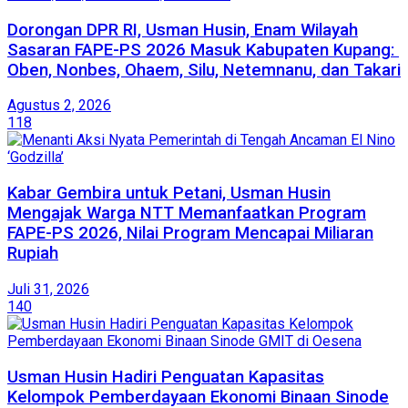
Dorongan DPR RI, Usman Husin, Enam Wilayah
Sasaran FAPE-PS 2026 Masuk Kabupaten Kupang:
Oben, Nonbes, Ohaem, Silu, Netemnanu, dan Takari
Agustus 2, 2026
118
Kabar Gembira untuk Petani, Usman Husin
Mengajak Warga NTT Memanfaatkan Program
FAPE-PS 2026, Nilai Program Mencapai Miliaran
Rupiah
Juli 31, 2026
140
​Usman Husin Hadiri Penguatan Kapasitas
Kelompok Pemberdayaan Ekonomi Binaan Sinode