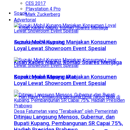
CES 2017
Playstation 4 Pro
Sosok
Mark Zuckerberg
Advertorial
Suzuki Mobil Kupang Manjakan Konsumen
Loyal Lewat Showroom Event Spesial
Kisah Kades Naunu, Romao Soares Menjaga
Suzuki Mobil Kupang Manjakan Konsumen
Kepercayaan Masyarakat
Loyal Lewat Showroom Event Spesial
Ditinjau Langsung Mensos, Gubernur, dan
Bupati Kupang, Pembangunan SR Capai 75%,
Hadiah Presiden Prabowo