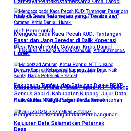
Hari Raya Pentakosta bersama Oma Taroci
Niab di Desa Fatumetan yang “Terabaikan”
oleh Pemerintah
Mengaca pada Kaca Pecah KUD: Tantangan
Pasar dan Uang Beredar di Balik Koperasi
Desa Merah Putih, Catatan Kritis Daniel
Hurek
Desa Manusak, Pantulan, Fatukanutu,
Pakubaun, Tunfeu, dan Batuinan Diakui BPKP
Meidelzed Amtiran, Ketua Peppsi NTT Dukung
Sensus Sapi di Kabupaten Kupang: Jujur Data,
Perwakilan NTT Sebagai Desa Percontohan
Naik Kuota, Harga Peternak Selamat
Pengelolaan Keuangan dan Pembangunan
Kejujuran Data Selamatkan Peternak
Desa