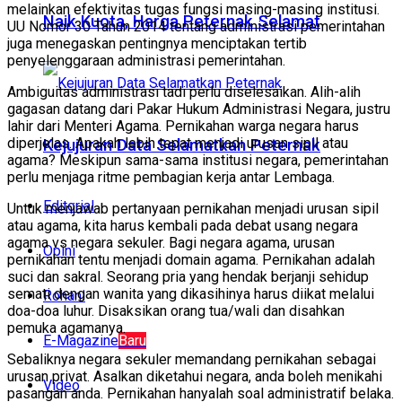
melainkan efektivitas tugas fungsi masing-masing institusi.
Naik Kuota, Harga Peternak Selamat
UU Nomor 30 Tahun 2014 tentang administrasi pemerintahan
juga menegaskan pentingnya menciptakan tertib
penyelenggaraan administrasi pemerintahan.
Ambiguitas administrasi tadi perlu diselesaikan. Alih-alih
gagasan datang dari Pakar Hukum Administrasi Negara, justru
lahir dari Menteri Agama. Pernikahan warga negara harus
diperjelas. Apakah lebih tepat menjadi urusan sipil atau
Kejujuran Data Selamatkan Peternak
agama? Meskipun sama-sama institusi negara, pemerintahan
perlu menjaga ritme pembagian kerja antar Lembaga.
Editorial
Untuk menjawab pertanyaan pernikahan menjadi urusan sipil
atau agama, kita harus kembali pada debat usang negara
agama vs negara sekuler. Bagi negara agama, urusan
Opini
pernikahan tentu menjadi domain agama. Pernikahan adalah
suci dan sakral. Seorang pria yang hendak berjanji sehidup
semati dengan wanita yang dikasihinya harus diikat melalui
Rohani
doa-doa luhur. Disaksikan orang tua/wali dan disahkan
pemuka agamanya.
E-Magazine
Baru
Sebaliknya negara sekuler memandang pernikahan sebagai
urusan privat. Asalkan diketahui negara, anda boleh menikahi
Video
pasangan anda. Pernikahan hanyalah soal administratif belaka.