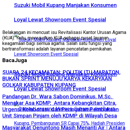
Suzuki Mobil Kupang Manjakan Konsumen
Loyal Lewat Showroom Event Spesial
Belakangan ini mencuat isu Revitalisasi Kantor Urusan Agama
(KUA). Yaitu, mewujudkan KUA sebagai pusat layanan
keagamaan bagi semua agama. Salah satu fungsi yang
bertransformasi adalah layanan pencatatan pernikahan.
Baca
Juga
SUARA 24 KECAMATAN: POLITIK ITU MARATON,
Suzuki Mobil Kupang Manjakan Konsumen
BUKAN SPRINT MENUJU KARYA KEKARYAAN
GOLKAR KABUPATEN KUPANG
Loyal Lewat Showroom Event Spesial
Pandangan Dr. Wara Sabon Dominikus, M.Sc. ​
Menakar Asa KDMP, Antara Kebangkitan Citra,
Urgensi Kolaborasi, dan Peringatan Pembukaan
Unit Simpan Pinjam oleh KDMP di Wilayah Desa​
Masyarakat Oenuntono Masih Menanti Air | Antara