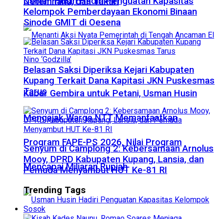
​Usman Husin Hadiri Penguatan Kapasitas
Netemnanu, dan Takari
Kelompok Pemberdayaan Ekonomi Binaan
Sinode GMIT di Oesena
Belasan Saksi Diperiksa Kejari Kabupaten
Kupang Terkait Dana Kapitasi JKN Puskesmas
Tarus
Kabar Gembira untuk Petani, Usman Husin
Mengajak Warga NTT Memanfaatkan
Program FAPE-PS 2026, Nilai Program
Senyum di Camplong 2: Kebersamaan Arnolus
Mooy, DPRD Kabupaten Kupang, Lansia, dan
Mencapai Miliaran Rupiah
Pemuda Menyambut HUT Ke-81 RI
Trending Tags
Sosok