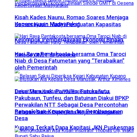
Kisah Kades Naunu, Romao Soares Menjaga
Kepercayaan Masyarakat
​Usman Husin Hadiri Penguatan Kapasitas
Kelompok Pemberdayaan Ekonomi Binaan
Hari Raya Pentakosta bersama Oma Taroci
Sinode GMIT di Oesena
Niab di Desa Fatumetan yang “Terabaikan”
oleh Pemerintah
Desa Manusak, Pantulan, Fatukanutu,
Pakubaun, Tunfeu, dan Batuinan Diakui BPKP
Perwakilan NTT Sebagai Desa Percontohan
Pengelolaan Keuangan dan Pembangunan
Belasan Saksi Diperiksa Kejari Kabupaten
Desa
Kupang Terkait Dana Kapitasi JKN Puskesmas