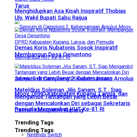
Tarus
Menghidupkan Asa Kisah Inspiratif Thobias
Uly, Wakil Bupati Sabu Raijua
Demas Koris Nubatonis Sosok Inspiratif
Membangun Desa Oenuntono
Senyum di Camplong 2: Kebersamaan Arnolus
Mateldius Soleman Jilis Sanam, S.T., Siap
Mooy, DPRD Kabupaten Kupang, Lansia, dan
Mengambil Tantangan yang Lebih Besar
dengan Mencalonkan Diri sebagai Sekretaris
Pemuda Menyambut HUT Ke-81 RI
Daerah Kabupaten Kupang
Trending Tags
Trending Tags
Nintendo Switch