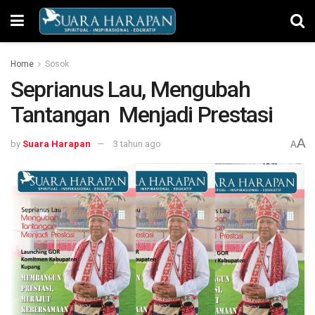
Home
Sosok
Seprianus Lau, Mengubah
Tantangan Menjadi Prestasi
A
by
Suara Harapan
3 tahun ago
A