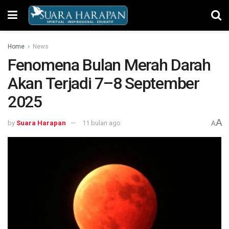
Home
News
Fenomena Bulan Merah Darah
Akan Terjadi 7–8 September
2025
A
by
Suara Harapan
11 bulan ago
A