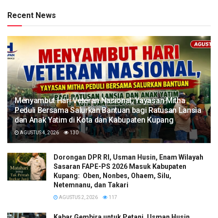
Recent News
​Menyambut Hari Veteran Nasional, Yayasan Mitha
Peduli Bersama Salurkan Bantuan bagi Ratusan Lansia
dan Anak Yatim di Kota dan Kabupaten Kupang
AGUSTUS 4, 2026
130
Dorongan DPR RI, Usman Husin, Enam Wilayah
Sasaran FAPE-PS 2026 Masuk Kabupaten
Kupang: Oben, Nonbes, Ohaem, Silu,
Netemnanu, dan Takari
AGUSTUS 2, 2026
117
Kabar Gembira untuk Petani, Usman Husin