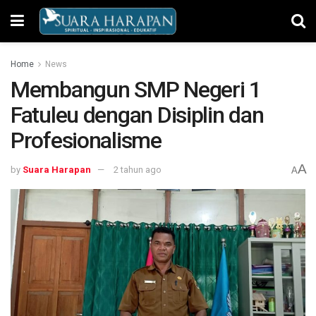
Home
News
Membangun SMP Negeri 1
Fatuleu dengan Disiplin dan
Profesionalisme
A
by
Suara Harapan
2 tahun ago
A