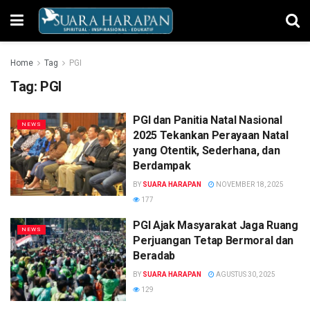
Home
Tag
PGI
Tag:
PGI
PGI dan Panitia Natal Nasional
NEWS
2025 Tekankan Perayaan Natal
yang Otentik, Sederhana, dan
Berdampak
BY
SUARA HARAPAN
NOVEMBER 18, 2025
177
PGI Ajak Masyarakat Jaga Ruang
NEWS
Perjuangan Tetap Bermoral dan
Beradab
BY
SUARA HARAPAN
AGUSTUS 30, 2025
129