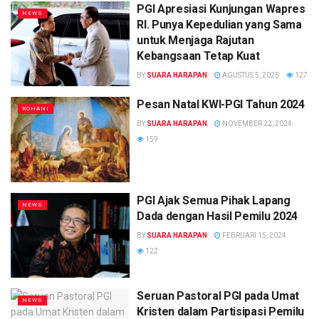
PGI Apresiasi Kunjungan Wapres
NEWS
RI. Punya Kepedulian yang Sama
untuk Menjaga Rajutan
Kebangsaan Tetap Kuat
BY
SUARA HARAPAN
AGUSTUS 5, 2025
127
Pesan Natal KWI-PGI Tahun 2024
ROHANI
BY
SUARA HARAPAN
NOVEMBER 22, 2024
159
PGI Ajak Semua Pihak Lapang
NEWS
Dada dengan Hasil Pemilu 2024
BY
SUARA HARAPAN
FEBRUARI 15, 2024
122
Seruan Pastoral PGI pada Umat
NEWS
Kristen dalam Partisipasi Pemilu