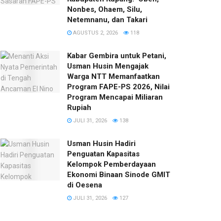
Nonbes, Ohaem, Silu,
Netemnanu, dan Takari
AGUSTUS 2, 2026
118
Kabar Gembira untuk Petani,
Usman Husin Mengajak
Warga NTT Memanfaatkan
Program FAPE-PS 2026, Nilai
Program Mencapai Miliaran
Rupiah
JULI 31, 2026
138
​Usman Husin Hadiri
Penguatan Kapasitas
Kelompok Pemberdayaan
Ekonomi Binaan Sinode GMIT
di Oesena
JULI 31, 2026
127