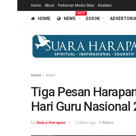
Home
About
Pedoman Media Siber
Redaksi
HOT!
HOME
NEWS
SOSOK
ADVERTORI
Home
News
Tiga Pesan Harapa
Hari Guru Nasional
by
Suara Harapan
2 tahun ago
in
News