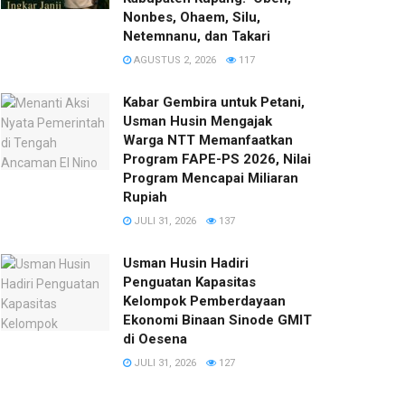
Nonbes, Ohaem, Silu,
Netemnanu, dan Takari
AGUSTUS 2, 2026
117
Kabar Gembira untuk Petani,
Usman Husin Mengajak
Warga NTT Memanfaatkan
Program FAPE-PS 2026, Nilai
Program Mencapai Miliaran
Rupiah
JULI 31, 2026
137
​Usman Husin Hadiri
Penguatan Kapasitas
Kelompok Pemberdayaan
Ekonomi Binaan Sinode GMIT
di Oesena
JULI 31, 2026
127