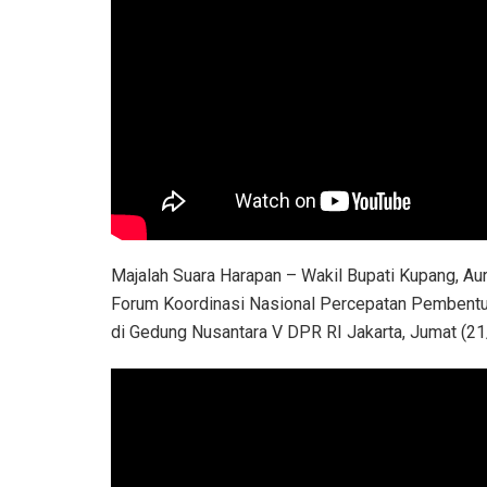
Majalah Suara Harapan – Wakil Bupati Kupang, Au
Forum Koordinasi Nasional Percepatan Pembentu
di Gedung Nusantara V DPR RI Jakarta, Jumat (21