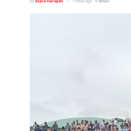
by
Suara Harapan
1 tahun ago
in
News