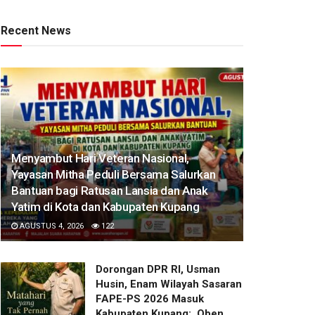
Recent News
​Menyambut Hari Veteran Nasional,
Yayasan Mitha Peduli Bersama Salurkan
Bantuan bagi Ratusan Lansia dan Anak
Yatim di Kota dan Kabupaten Kupang
AGUSTUS 4, 2026
122
Dorongan DPR RI, Usman
Husin, Enam Wilayah Sasaran
FAPE-PS 2026 Masuk
Kabupaten Kupang: Oben,