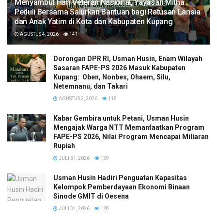
​Menyambut Hari Veteran Nasional, Yayasan Mitha
Peduli Bersama Salurkan Bantuan bagi Ratusan Lansia
dan Anak Yatim di Kota dan Kabupaten Kupang
AGUSTUS 4, 2026
141
Dorongan DPR RI, Usman Husin, Enam Wilayah
Sasaran FAPE-PS 2026 Masuk Kabupaten
Kupang: Oben, Nonbes, Ohaem, Silu,
Netemnanu, dan Takari
AGUSTUS 2, 2026
118
Kabar Gembira untuk Petani, Usman Husin
Mengajak Warga NTT Memanfaatkan Program
FAPE-PS 2026, Nilai Program Mencapai Miliaran
Rupiah
JULI 31, 2026
139
​Usman Husin Hadiri Penguatan Kapasitas
Kelompok Pemberdayaan Ekonomi Binaan
Sinode GMIT di Oesena
JULI 31, 2026
128