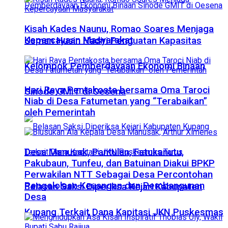
Kisah Kades Naunu, Romao Soares Menjaga
Kepercayaan Masyarakat
​Usman Husin Hadiri Penguatan Kapasitas
Kelompok Pemberdayaan Ekonomi Binaan
Hari Raya Pentakosta bersama Oma Taroci
Sinode GMIT di Oesena
Niab di Desa Fatumetan yang “Terabaikan”
oleh Pemerintah
Desa Manusak, Pantulan, Fatukanutu,
Pakubaun, Tunfeu, dan Batuinan Diakui BPKP
Perwakilan NTT Sebagai Desa Percontohan
Pengelolaan Keuangan dan Pembangunan
Belasan Saksi Diperiksa Kejari Kabupaten
Desa
Kupang Terkait Dana Kapitasi JKN Puskesmas