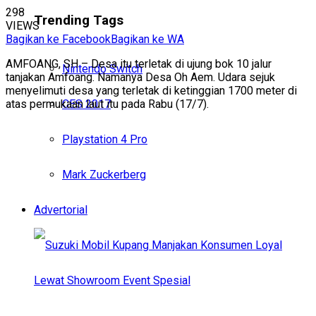
298
Trending Tags
VIEWS
Bagikan ke Facebook
Bagikan ke WA
AMFOANG, SH – Desa itu terletak di ujung bok 10 jalur
Nintendo Switch
tanjakan Amfoang. Namanya Desa Oh Aem. Udara sejuk
menyelimuti desa yang terletak di ketinggian 1700 meter di
CES 2017
atas permukaan laut itu pada Rabu (17/7).
Playstation 4 Pro
Mark Zuckerberg
Advertorial