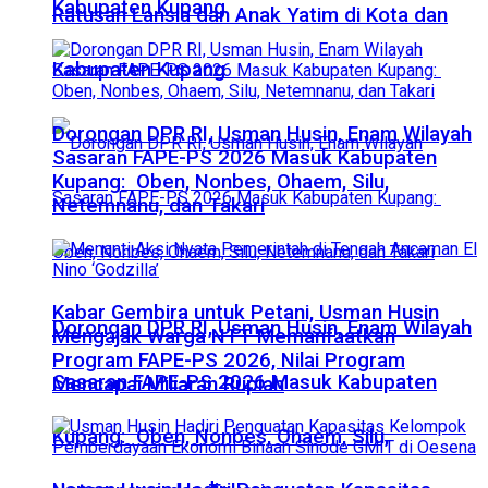
Kabupaten Kupang
Ratusan Lansia dan Anak Yatim di Kota dan
Kabupaten Kupang
Dorongan DPR RI, Usman Husin, Enam Wilayah
Sasaran FAPE-PS 2026 Masuk Kabupaten
Kupang: Oben, Nonbes, Ohaem, Silu,
Netemnanu, dan Takari
Kabar Gembira untuk Petani, Usman Husin
Dorongan DPR RI, Usman Husin, Enam Wilayah
Mengajak Warga NTT Memanfaatkan
Program FAPE-PS 2026, Nilai Program
Sasaran FAPE-PS 2026 Masuk Kabupaten
Mencapai Miliaran Rupiah
Kupang: Oben, Nonbes, Ohaem, Silu,