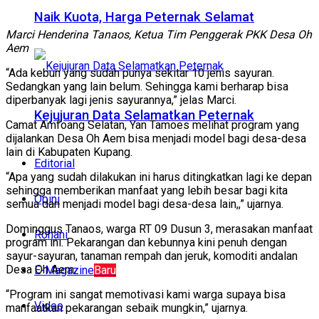
Naik Kuota, Harga Peternak Selamat
Marci Henderina Tanaos, Ketua Tim Penggerak PKK Desa Oh
Aem
“Ada kebun yang sudah punya sekitar 10 jenis sayuran.
Sedangkan yang lain belum. Sehingga kami berharap bisa
diperbanyak lagi jenis sayurannya,” jelas Marci.
Kejujuran Data Selamatkan Peternak
Camat Amfoang Selatan, Yan Tamoes melihat program yang
dijalankan Desa Oh Aem bisa menjadi model bagi desa-desa
lain di Kabupaten Kupang.
Editorial
“Apa yang sudah dilakukan ini harus ditingkatkan lagi ke depan
sehingga memberikan manfaat yang lebih besar bagi kita
Opini
semua dan menjadi model bagi desa-desa lain,,” ujarnya.
Dominggus Tanaos, warga RT 09 Dusun 3, merasakan manfaat
Rohani
program ini. Pekarangan dan kebunnya kini penuh dengan
sayur-sayuran, tanaman rempah dan jeruk, komoditi andalan
Desa Oh Aem.
E-Magazine
Baru
“Program ini sangat memotivasi kami warga supaya bisa
Video
manfaatkan pekarangan sebaik mungkin,” ujarnya.