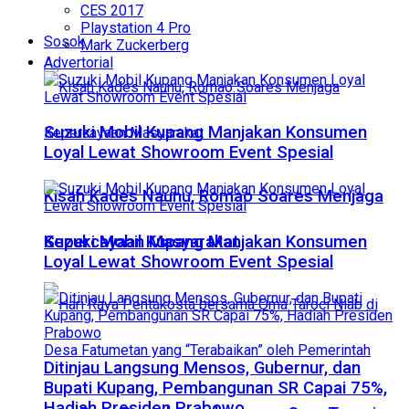
CES 2017
Playstation 4 Pro
Sosok
Mark Zuckerberg
Advertorial
Suzuki Mobil Kupang Manjakan Konsumen
Loyal Lewat Showroom Event Spesial
Kisah Kades Naunu, Romao Soares Menjaga
Suzuki Mobil Kupang Manjakan Konsumen
Kepercayaan Masyarakat
Loyal Lewat Showroom Event Spesial
Ditinjau Langsung Mensos, Gubernur, dan
Bupati Kupang, Pembangunan SR Capai 75%,
Hadiah Presiden Prabowo