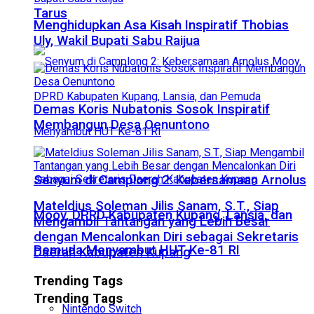
Tarus
Menghidupkan Asa Kisah Inspiratif Thobias
Uly, Wakil Bupati Sabu Raijua
Demas Koris Nubatonis Sosok Inspiratif
Membangun Desa Oenuntono
Senyum di Camplong 2: Kebersamaan Arnolus
Mateldius Soleman Jilis Sanam, S.T., Siap
Mooy, DPRD Kabupaten Kupang, Lansia, dan
Mengambil Tantangan yang Lebih Besar
dengan Mencalonkan Diri sebagai Sekretaris
Pemuda Menyambut HUT Ke-81 RI
Daerah Kabupaten Kupang
Trending Tags
Trending Tags
Nintendo Switch