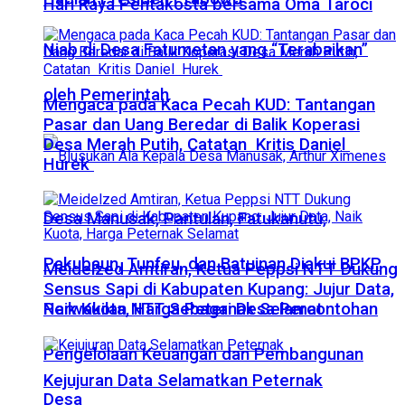
Hari Raya Pentakosta bersama Oma Taroci
Niab di Desa Fatumetan yang “Terabaikan”
oleh Pemerintah
Mengaca pada Kaca Pecah KUD: Tantangan
Pasar dan Uang Beredar di Balik Koperasi
Desa Merah Putih, Catatan Kritis Daniel
Hurek
Desa Manusak, Pantulan, Fatukanutu,
Pakubaun, Tunfeu, dan Batuinan Diakui BPKP
Meidelzed Amtiran, Ketua Peppsi NTT Dukung
Sensus Sapi di Kabupaten Kupang: Jujur Data,
Perwakilan NTT Sebagai Desa Percontohan
Naik Kuota, Harga Peternak Selamat
Pengelolaan Keuangan dan Pembangunan
Kejujuran Data Selamatkan Peternak
Desa