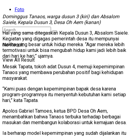
Foto
Dominggus Tanaos, warga dusun 3 (kiri) dan Absalom
Saiele, Kepala Dusun 3, Desa Oh Aem (kanan)
Hal yang sama ditegaskan Kepala Dusun 3, Absalom Saiele.
Kegiatan yang digagas pemerintah desa itu mempunyai
makna yang besar untuk hidup mereka. “Agar mereka lebih
No Result
termotivasi untuk bisa mengubah hidup kami jadi lebih baik
dari hari ke hari,” ujarnya.
View All Result
Mesak Tapata, tokoh adat Dusun 4, memuji kepemimpinan
Tanaos yang membawa perubahan positif bagi kehidupan
masyarakat.
“Kami puas dengan kepemimpinan bapak desa karena
program-programnya itu menyentuh kebutuhan kami setiap
hari,” kata Tapata.
Apolos Gabriel Tamoes, ketua BPD Desa Oh Aem,
menambahkan bahwa Tanaos terbuka terhadap berbagai
masukan dan membangun kolaborasi untuk kemajuan desa.
Ia berharap model kepemimpinan yang sudah dijalankan itu