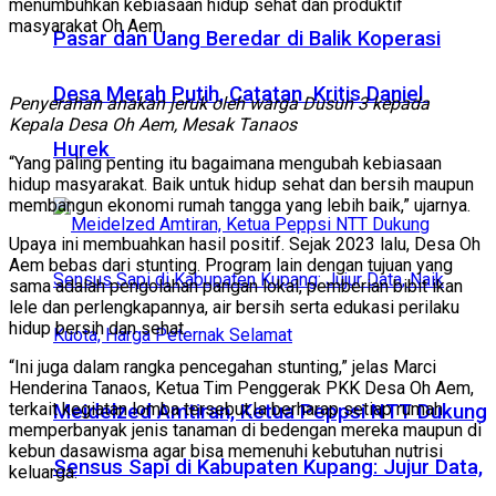
menumbuhkan kebiasaan hidup sehat dan produktif
masyarakat Oh Aem.
Pasar dan Uang Beredar di Balik Koperasi
Desa Merah Putih, Catatan Kritis Daniel
Penyerahan anakan jeruk oleh warga Dusun 3 kepada
Kepala Desa Oh Aem, Mesak Tanaos
Hurek
“Yang paling penting itu bagaimana mengubah kebiasaan
hidup masyarakat. Baik untuk hidup sehat dan bersih maupun
membangun ekonomi rumah tangga yang lebih baik,” ujarnya.
Upaya ini membuahkan hasil positif. Sejak 2023 lalu, Desa Oh
Aem bebas dari stunting. Program lain dengan tujuan yang
sama adalah pengolahan pangan lokal, pemberian bibit ikan
lele dan perlengkapannya, air bersih serta edukasi perilaku
hidup bersih dan sehat.
“Ini juga dalam rangka pencegahan stunting,” jelas Marci
Henderina Tanaos, Ketua Tim Penggerak PKK Desa Oh Aem,
terkait kegiatan lomba tersebut.Ia berharap setiap rumah
Meidelzed Amtiran, Ketua Peppsi NTT Dukung
memperbanyak jenis tanaman di bedengan mereka maupun di
kebun dasawisma agar bisa memenuhi kebutuhan nutrisi
Sensus Sapi di Kabupaten Kupang: Jujur Data,
keluarga.