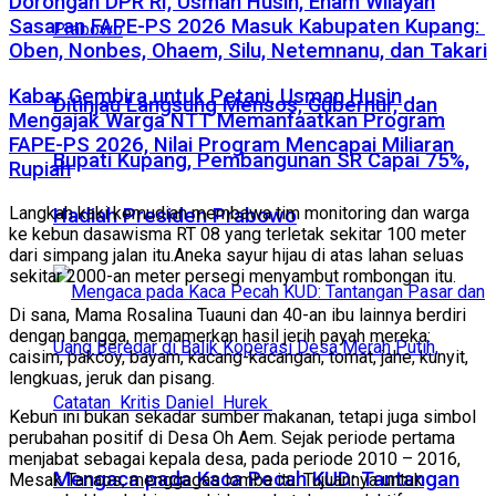
Dorongan DPR RI, Usman Husin, Enam Wilayah
Sasaran FAPE-PS 2026 Masuk Kabupaten Kupang:
Oben, Nonbes, Ohaem, Silu, Netemnanu, dan Takari
Kabar Gembira untuk Petani, Usman Husin
Ditinjau Langsung Mensos, Gubernur, dan
Mengajak Warga NTT Memanfaatkan Program
FAPE-PS 2026, Nilai Program Mencapai Miliaran
Bupati Kupang, Pembangunan SR Capai 75%,
Rupiah
Langkah kaki kemudian membawa tim monitoring dan warga
Hadiah Presiden Prabowo
ke kebun dasawisma RT 08 yang terletak sekitar 100 meter
dari simpang jalan itu.Aneka sayur hijau di atas lahan seluas
sekitar 2000-an meter persegi menyambut rombongan itu.
Di sana, Mama Rosalina Tuauni dan 40-an ibu lainnya berdiri
dengan bangga, memamerkan hasil jerih payah mereka:
caisim, pakcoy, bayam, kacang-kacangan, tomat, jahe, kunyit,
lengkuas, jeruk dan pisang.
Kebun ini bukan sekadar sumber makanan, tetapi juga simbol
perubahan positif di Desa Oh Aem. Sejak periode pertama
menjabat sebagai kepala desa, pada periode 2010 – 2016,
Mengaca pada Kaca Pecah KUD: Tantangan
Mesak Tanaos, menggagas lomba itu. Tujuannya untuk