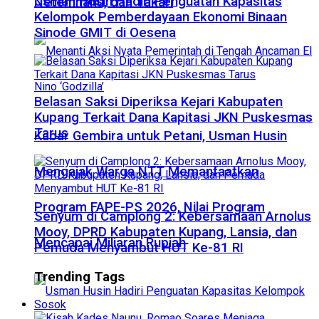
​Usman Husin Hadiri Penguatan Kapasitas
Netemnanu, dan Takari
Kelompok Pemberdayaan Ekonomi Binaan
Sinode GMIT di Oesena
Belasan Saksi Diperiksa Kejari Kabupaten
Kupang Terkait Dana Kapitasi JKN Puskesmas
Tarus
Kabar Gembira untuk Petani, Usman Husin
Mengajak Warga NTT Memanfaatkan
Program FAPE-PS 2026, Nilai Program
Senyum di Camplong 2: Kebersamaan Arnolus
Mooy, DPRD Kabupaten Kupang, Lansia, dan
Mencapai Miliaran Rupiah
Pemuda Menyambut HUT Ke-81 RI
Trending Tags
Sosok