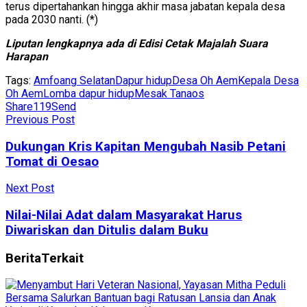
terus dipertahankan hingga akhir masa jabatan kepala desa
pada 2030 nanti. (*)
Liputan lengkapnya ada di Edisi Cetak Majalah Suara
Harapan
Tags:
Amfoang Selatan
Dapur hidup
Desa Oh Aem
Kepala Desa
Oh Aem
Lomba dapur hidup
Mesak Tanaos
Share
119
Send
Previous Post
Dukungan Kris Kapitan Mengubah Nasib Petani
Tomat di Oesao
Next Post
Nilai-Nilai Adat dalam Masyarakat Harus
Diwariskan dan Ditulis dalam Buku
Berita
Terkait