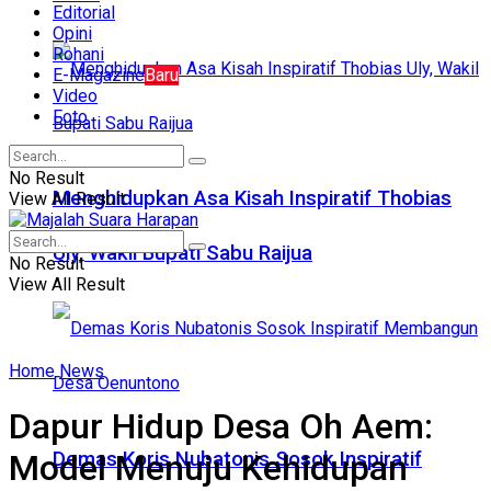
Editorial
Opini
Rohani
E-Magazine
Baru
Video
Foto
No Result
Menghidupkan Asa Kisah Inspiratif Thobias
View All Result
Uly, Wakil Bupati Sabu Raijua
No Result
View All Result
Home
News
Dapur Hidup Desa Oh Aem:
Model Menuju Kehidupan
Demas Koris Nubatonis Sosok Inspiratif