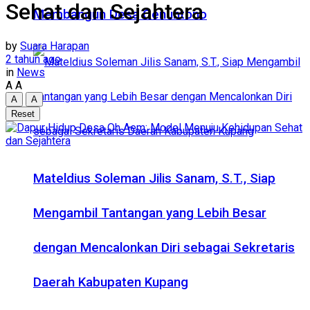
Sehat dan Sejahtera
Membangun Desa Oenuntono
by
Suara Harapan
2 tahun ago
in
News
A
A
A
A
Reset
Mateldius Soleman Jilis Sanam, S.T., Siap
Mengambil Tantangan yang Lebih Besar
dengan Mencalonkan Diri sebagai Sekretaris
Daerah Kabupaten Kupang