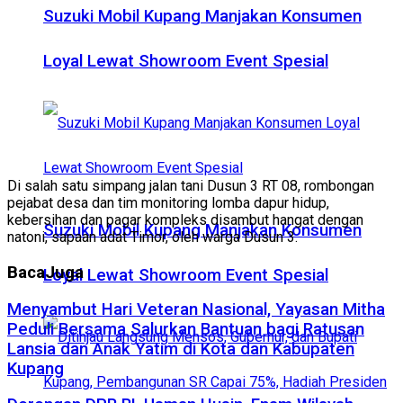
Suzuki Mobil Kupang Manjakan Konsumen
Loyal Lewat Showroom Event Spesial
Di salah satu simpang jalan tani Dusun 3 RT 08, rombongan
pejabat desa dan tim monitoring lomba dapur hidup,
kebersihan dan pagar kompleks disambut hangat dengan
Suzuki Mobil Kupang Manjakan Konsumen
natoni, sapaan adat Timor, oleh warga Dusun 3.
Baca
Juga
Loyal Lewat Showroom Event Spesial
​Menyambut Hari Veteran Nasional, Yayasan Mitha
Peduli Bersama Salurkan Bantuan bagi Ratusan
Lansia dan Anak Yatim di Kota dan Kabupaten
Kupang