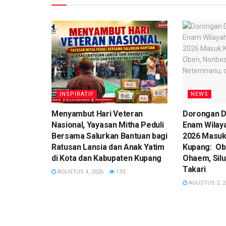
INSPIRATIF
NEWS
​Menyambut Hari Veteran
Dorongan D
Nasional, Yayasan Mitha Peduli
Enam Wilay
Bersama Salurkan Bantuan bagi
2026 Masuk
Ratusan Lansia dan Anak Yatim
Kupang: Ob
di Kota dan Kabupaten Kupang
Ohaem, Silu
Takari
AGUSTUS 4, 2026
133
AGUSTUS 2, 2