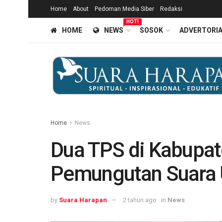
Home
About
Pedoman Media Siber
Redaksi
HOT!
HOME
NEWS
SOSOK
ADVERTORI
Home
News
Dua TPS di Kabupat
Pemungutan Suara 
by
Suara Harapan
2 tahun ago
in
News