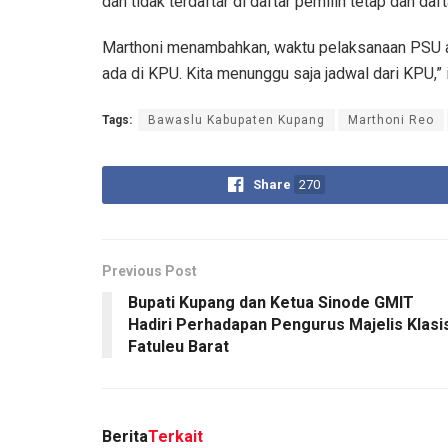
dan tidak terdaftar di daftar pemilih tetap dan daf
Marthoni menambahkan, waktu pelaksanaan PSU ak
ada di KPU. Kita menunggu saja jadwal dari KPU,”
Tags:
Bawaslu Kabupaten Kupang
Marthoni Reo
Share
270
Previous Post
Bupati Kupang dan Ketua Sinode GMIT
Hadiri Perhadapan Pengurus Majelis Klasi
Fatuleu Barat
Berita
Terkait