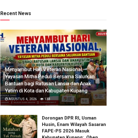
Recent News
​Menyambut Hari Veteran Nasional,
Yayasan Mitha Peduli Bersama Salurkan
Bantuan bagi Ratusan Lansia dan Anak
Yatim di Kota dan Kabupaten Kupang
AGUSTUS 4, 2026
133
Dorongan DPR RI, Usman
Husin, Enam Wilayah Sasaran
FAPE-PS 2026 Masuk
Kabupaten Kupang: Oben,