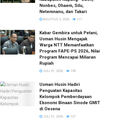
Nonbes, Ohaem, Silu,
Netemnanu, dan Takari
AGUSTUS 2, 2026
117
Kabar Gembira untuk Petani,
Usman Husin Mengajak
Warga NTT Memanfaatkan
Program FAPE-PS 2026, Nilai
Program Mencapai Miliaran
Rupiah
JULI 31, 2026
138
​Usman Husin Hadiri
Penguatan Kapasitas
Kelompok Pemberdayaan
Ekonomi Binaan Sinode GMIT
di Oesena
JULI 31, 2026
127