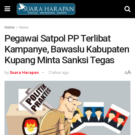
Home
News
Pegawai Satpol PP Terlibat
Kampanye, Bawaslu Kabupaten
Kupang Minta Sanksi Tegas
A
by
Suara Harapan
2 tahun ago
A