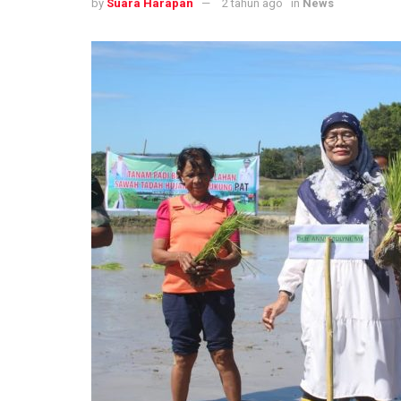
by
Suara Harapan
2 tahun ago
in
News