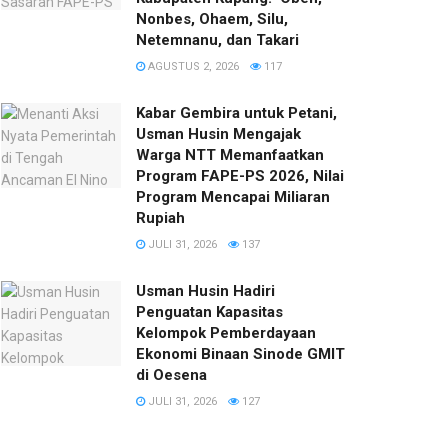
Nonbes, Ohaem, Silu,
Netemnanu, dan Takari
AGUSTUS 2, 2026
117
Kabar Gembira untuk Petani,
Usman Husin Mengajak
Warga NTT Memanfaatkan
Program FAPE-PS 2026, Nilai
Program Mencapai Miliaran
Rupiah
JULI 31, 2026
137
​Usman Husin Hadiri
Penguatan Kapasitas
Kelompok Pemberdayaan
Ekonomi Binaan Sinode GMIT
di Oesena
JULI 31, 2026
127