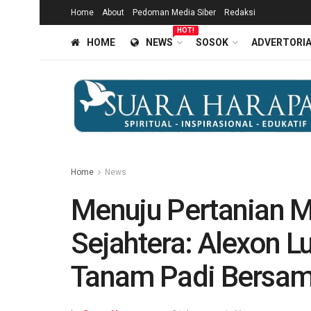
Home
About
Pedoman Media Siber
Redaksi
HOT!
HOME
NEWS
SOSOK
ADVERTORI
Home
News
Menuju Pertanian Ma
Sejahtera: Alexon 
Tanam Padi Bersa