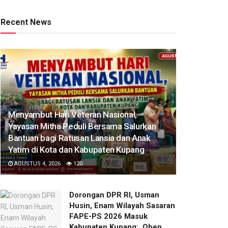
Recent News
​Menyambut Hari Veteran Nasional,
Yayasan Mitha Peduli Bersama Salurkan
Bantuan bagi Ratusan Lansia dan Anak
Yatim di Kota dan Kabupaten Kupang
AGUSTUS 4, 2026
120
Dorongan DPR RI, Usman
Husin, Enam Wilayah Sasaran
FAPE-PS 2026 Masuk
Kabupaten Kupang: Oben,